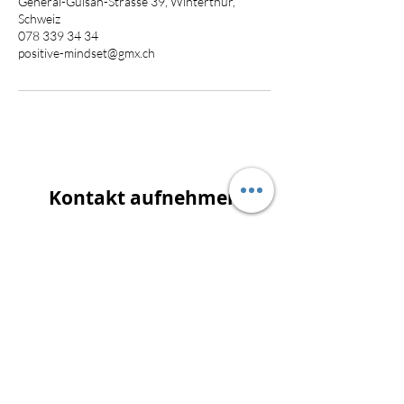
General-Guisan-Strasse 39, Winterthur,
Schweiz
078 339 34 34
positive-mindset@gmx.ch
Kontakt aufnehmen
Claudia Waser
General-Guisan-Strasse 39
8400 Winterthur
Tel:
078 339 34 34
claudia@claudiawaser.ch