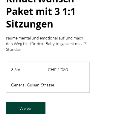
Paket mit 3 1:1
Sitzungen
räume mental und emotional auf und mach
den Weg frei für dein Baby, insgesamt max. 7
Stunden
1'080
Schweizer
3 Std.
3
CHF 1'080
Franken
S
t
General-Guisan-Strasse
d
.
Weiter